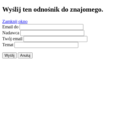
Wyślij ten odnośnik do znajomego.
Zamknij okno
Email do
Nadawca
Twój email
Temat
Wyślij
Anuluj