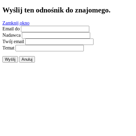
Wyślij ten odnośnik do znajomego.
Zamknij okno
Email do
Nadawca
Twój email
Temat
Wyślij
Anuluj