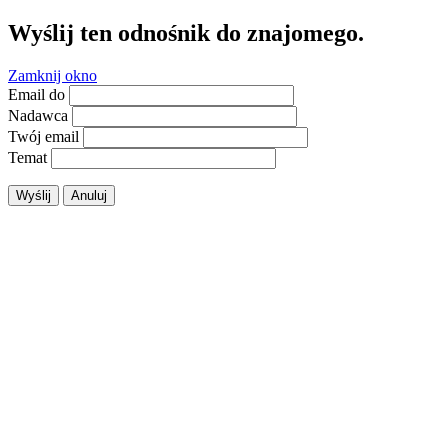
Wyślij ten odnośnik do znajomego.
Zamknij okno
Email do
Nadawca
Twój email
Temat
Wyślij
Anuluj