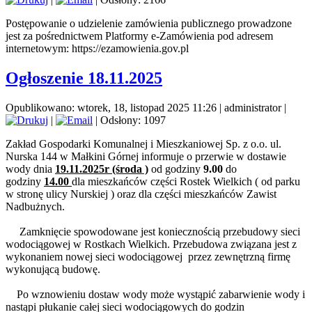
Postępowanie o udzielenie zamówienia publicznego prowadzone
jest za pośrednictwem Platformy e-Zamówienia pod adresem
internetowym: https://ezamowienia.gov.pl
Ogłoszenie 18.11.2025
Opublikowano: wtorek, 18, listopad 2025 11:26
|
administrator
|
|
| Odsłony: 1097
Zakład Gospodarki Komunalnej i Mieszkaniowej Sp. z o.o. ul.
Nurska 144 w Małkini Górnej informuje o przerwie w dostawie
wody dnia
19.11.2025r (środa )
od godziny
9.00
do
godziny
14.00
dla mieszkańców części Rostek Wielkich ( od parku
w stronę ulicy Nurskiej ) oraz dla części mieszkańców Zawist
Nadbużnych.
Zamknięcie spowodowane jest koniecznością przebudowy sieci
wodociągowej w Rostkach Wielkich. Przebudowa związana jest z
wykonaniem nowej sieci wodociągowej przez zewnętrzną firmę
wykonującą budowę.
Po wznowieniu dostaw wody może wystąpić zabarwienie wody i
nastąpi płukanie całej sieci wodociągowych do godzin