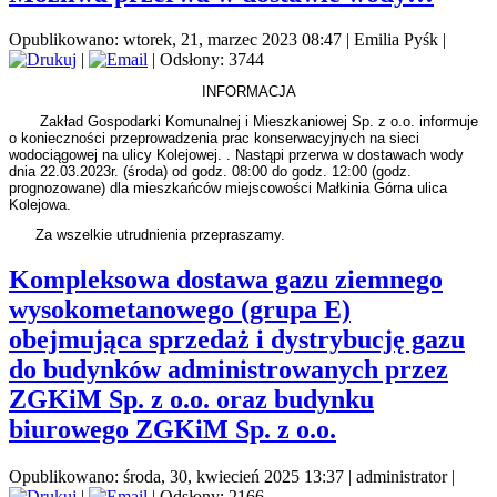
Opublikowano: wtorek, 21, marzec 2023 08:47
|
Emilia Pyśk
|
|
| Odsłony: 3744
INFORMACJA
Zakład Gospodarki Komunalnej i Mieszkaniowej Sp. z o.o. informuje
o konieczności przeprowadzenia prac konserwacyjnych na sieci
wodociągowej na ulicy Kolejowej. . Nastąpi przerwa w dostawach wody
dnia 22.03.2023r. (środa) od godz. 08:00 do godz. 12:00 (godz.
prognozowane) dla mieszkańców miejscowości Małkinia Górna ulica
Kolejowa.
Za wszelkie utrudnienia przepraszamy.
Kompleksowa dostawa gazu ziemnego
wysokometanowego (grupa E)
obejmująca sprzedaż i dystrybucję gazu
do budynków administrowanych przez
ZGKiM Sp. z o.o. oraz budynku
biurowego ZGKiM Sp. z o.o.
Opublikowano: środa, 30, kwiecień 2025 13:37
|
administrator
|
|
| Odsłony: 2166