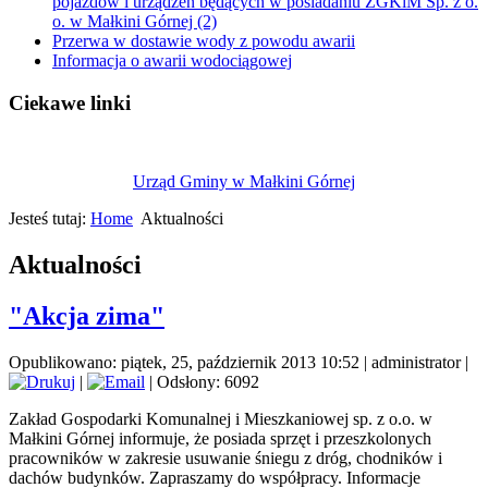
pojazdów i urządzeń będących w posiadaniu ZGKiM Sp. z o.
o. w Małkini Górnej (2)
Przerwa w dostawie wody z powodu awarii
Informacja o awarii wodociągowej
Ciekawe linki
Urząd Gminy w Małkini Górnej
Jesteś tutaj:
Home
Aktualności
Aktualności
"Akcja zima"
Opublikowano: piątek, 25, październik 2013 10:52
|
administrator
|
|
| Odsłony: 6092
Zakład Gospodarki Komunalnej i Mieszkaniowej sp. z o.o. w
Małkini Górnej informuje, że posiada sprzęt i przeszkolonych
pracowników w zakresie usuwanie śniegu z dróg, chodników i
dachów budynków. Zapraszamy do współpracy. Informacje