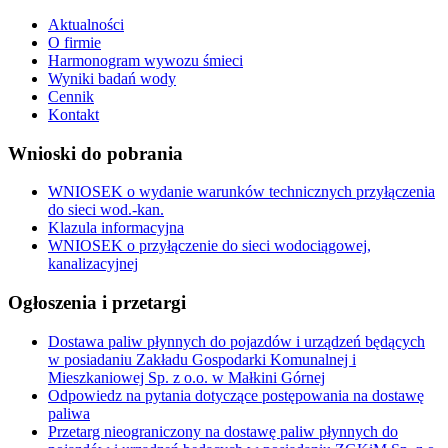
Aktualności
O firmie
Harmonogram wywozu śmieci
Wyniki badań wody
Cennik
Kontakt
Wnioski do pobrania
WNIOSEK o wydanie warunków technicznych przyłączenia
do sieci wod.-kan.
Klazula informacyjna
WNIOSEK o przyłączenie do sieci wodociągowej,
kanalizacyjnej
Ogłoszenia i przetargi
Dostawa paliw płynnych do pojazdów i urządzeń będących
w posiadaniu Zakładu Gospodarki Komunalnej i
Mieszkaniowej Sp. z o.o. w Małkini Górnej
Odpowiedz na pytania dotyczące postępowania na dostawę
paliwa
Przetarg nieograniczony na dostawę paliw płynnych do