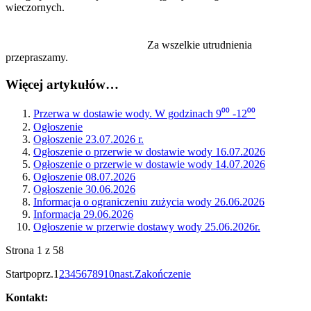
wieczornych.
Za wszelkie utrudnienia
przepraszamy.
Więcej artykułów…
Przerwa w dostawie wody. W godzinach 9⁰⁰ -12⁰⁰
Ogłoszenie
Ogłoszenie 23.07.2026 r.
Ogłoszenie o przerwie w dostawie wody 16.07.2026
Ogłoszenie o przerwie w dostawie wody 14.07.2026
Ogłoszenie 08.07.2026
Ogłoszenie 30.06.2026
Informacja o ograniczeniu zużycia wody 26.06.2026
Informacja 29.06.2026
Ogłoszenie w przerwie dostawy wody 25.06.2026r.
Strona 1 z 58
Start
poprz.
1
2
3
4
5
6
7
8
9
10
nast.
Zakończenie
Kontakt: