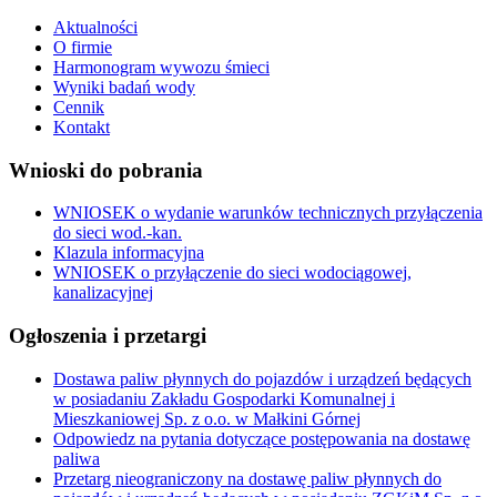
Aktualności
O firmie
Harmonogram wywozu śmieci
Wyniki badań wody
Cennik
Kontakt
Wnioski do pobrania
WNIOSEK o wydanie warunków technicznych przyłączenia
do sieci wod.-kan.
Klazula informacyjna
WNIOSEK o przyłączenie do sieci wodociągowej,
kanalizacyjnej
Ogłoszenia i przetargi
Dostawa paliw płynnych do pojazdów i urządzeń będących
w posiadaniu Zakładu Gospodarki Komunalnej i
Mieszkaniowej Sp. z o.o. w Małkini Górnej
Odpowiedz na pytania dotyczące postępowania na dostawę
paliwa
Przetarg nieograniczony na dostawę paliw płynnych do