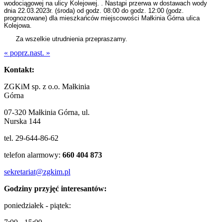
wodociągowej na ulicy Kolejowej. . Nastąpi przerwa w dostawach wody
dnia 22.03.2023r. (środa) od godz. 08:00 do godz. 12:00 (godz.
prognozowane) dla mieszkańców miejscowości Małkinia Górna ulica
Kolejowa.
Za wszelkie utrudnienia przepraszamy.
« poprz.
nast. »
Kontakt:
ZGKiM sp. z o.o. Małkinia
Górna
07-320 Małkinia Górna, ul.
Nurska 144
tel. 29-644-86-62
telefon alarmowy:
660 404 873
sekretariat@zgkim.pl
Godziny przyjęć interesantów:
poniedziałek - piątek: