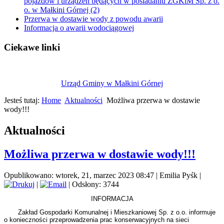
pojazdów i urządzeń będących w posiadaniu ZGKiM Sp. z o.
o. w Małkini Górnej (2)
Przerwa w dostawie wody z powodu awarii
Informacja o awarii wodociągowej
Ciekawe linki
Urząd Gminy w Małkini Górnej
Jesteś tutaj:
Home
Aktualności
Możliwa przerwa w dostawie
wody!!!
Aktualności
Możliwa przerwa w dostawie wody!!!
Opublikowano: wtorek, 21, marzec 2023 08:47
|
Emilia Pyśk
|
|
| Odsłony: 3744
INFORMACJA
Zakład Gospodarki Komunalnej i Mieszkaniowej Sp. z o.o. informuje
o konieczności przeprowadzenia prac konserwacyjnych na sieci