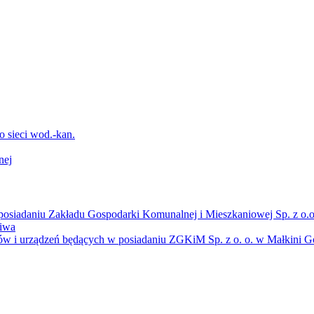
sieci wod.-kan.
nej
osiadaniu Zakładu Gospodarki Komunalnej i Mieszkaniowej Sp. z o.o
liwa
ów i urządzeń będących w posiadaniu ZGKiM Sp. z o. o. w Małkini Gó