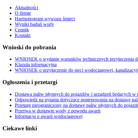
Aktualności
O firmie
Harmonogram wywozu śmieci
Wyniki badań wody
Cennik
Kontakt
Wnioski do pobrania
WNIOSEK o wydanie warunków technicznych przyłączenia do 
Klazula informacyjna
WNIOSEK o przyłączenie do sieci wodociągowej, kanalizacyj
Ogłoszenia i przetargi
Dostawa paliw płynnych do pojazdów i urządzeń będących w p
Odpowiedz na pytania dotyczące postępowania na dostawę pa
Przetarg nieograniczony na dostawę paliw płynnych do pojazd
Przerwa w dostawie wody z powodu awarii
Informacja o awarii wodociągowej
Ciekawe linki