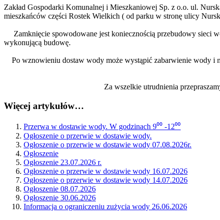
Zakład Gospodarki Komunalnej i Mieszkaniowej Sp. z o.o. ul. Nurs
mieszkańców części Rostek Wielkich ( od parku w stronę ulicy Nurs
Zamknięcie spowodowane jest koniecznością przebudowy sieci wod
wykonującą budowę.
Po wznowieniu dostaw wody może wystąpić zabarwienie wody i nas
Za wszelkie utrudnienia przepraszamy
Więcej artykułów…
Przerwa w dostawie wody. W godzinach 9⁰⁰ -12⁰⁰
Ogłoszenie o przerwie w dostawie wody.
Ogłoszenie o przerwie w dostawie wody 07.08.2026r.
Ogłoszenie
Ogłoszenie 23.07.2026 r.
Ogłoszenie o przerwie w dostawie wody 16.07.2026
Ogłoszenie o przerwie w dostawie wody 14.07.2026
Ogłoszenie 08.07.2026
Ogłoszenie 30.06.2026
Informacja o ograniczeniu zużycia wody 26.06.2026