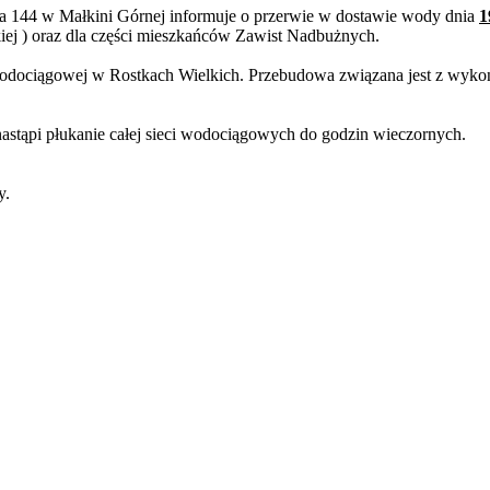
ka 144 w Małkini Górnej informuje o przerwie w dostawie wody dnia
1
kiej ) oraz dla części mieszkańców Zawist Nadbużnych.
ociągowej w Rostkach Wielkich. Przebudowa związana jest z wykon
tąpi płukanie całej sieci wodociągowych do godzin wieczornych.
.