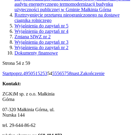
audytu energetycznego termomodernizacji budynku
użyteczności publicznej w Gminie Małkinia Górna
Roztrzygnięcie przetargu nieograniczonego na dostawę
ciągnika rolniczego
Wyjaśnienia do zapytań nr 5
Wyjaśnienia do zapytań nr 4
Zmiana SIWZ nr 2
Wyjaśnienia do zapytań nr 3
Wyjaśnienia do zapytań nr 2
Dokumenty finansowe
Strona 54 z 59
Start
poprz.
49
50
51
52
53
54
55
56
57
58
nast.
Zakończenie
Kontakt:
ZGKiM sp. z o.o. Małkinia
Górna
07-320 Małkinia Górna, ul.
Nurska 144
tel. 29-644-86-62