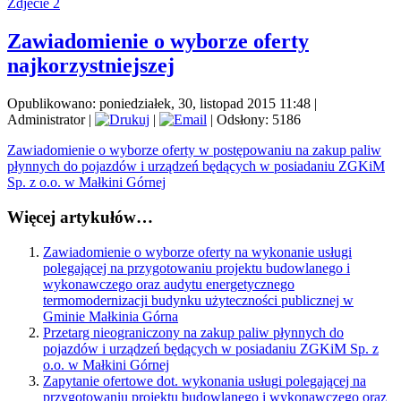
Zdjecie 2
Zawiadomienie o wyborze oferty
najkorzystniejszej
Opublikowano: poniedziałek, 30, listopad 2015 11:48
|
Administrator
|
|
| Odsłony: 5186
Zawiadomienie o wyborze oferty w postępowaniu na zakup paliw
płynnych do pojazdów i urządzeń będących w posiadaniu ZGKiM
Sp. z o.o. w Małkini Górnej
Więcej artykułów…
Zawiadomienie o wyborze oferty na wykonanie usługi
polegającej na przygotowaniu projektu budowlanego i
wykonawczego oraz audytu energetycznego
termomodernizacji budynku użyteczności publicznej w
Gminie Małkinia Górna
Przetarg nieograniczony na zakup paliw płynnych do
pojazdów i urządzeń będących w posiadaniu ZGKiM Sp. z
o.o. w Małkini Górnej
Zapytanie ofertowe dot. wykonania usługi polegającej na
przygotowaniu projektu budowlanego i wykonawczego oraz