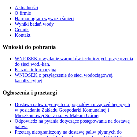
Aktualności
O firmie
Harmonogram wywozu śmieci
Wyniki badań wody
Cennik
Kontakt
Wnioski do pobrania
WNIOSEK o wydanie warunków technicznych przyłączenia
do sieci wod.-kan.
Klazula informacyjna
WNIOSEK o przyłączenie do sieci wodociągowej,
kanalizacyjnej
Ogłoszenia i przetargi
Dostawa paliw płynnych do pojazdów i urządzeń będących
w posiadaniu Zakładu Gospodarki Komunalnej i
Mieszkaniowej Sp. z o.o. w Małkini Górnej
Odpowiedz na pytania dotyczące postępowania na dostawę
paliwa
Przetarg nieograniczony na dostawę paliw płynnych do