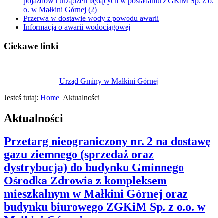
pojazdów i urządzeń będących w posiadaniu ZGKiM Sp. z o.
o. w Małkini Górnej (2)
Przerwa w dostawie wody z powodu awarii
Informacja o awarii wodociągowej
Ciekawe linki
Urząd Gminy w Małkini Górnej
Jesteś tutaj:
Home
Aktualności
Aktualności
Przetarg nieograniczony nr. 2 na dostawę
gazu ziemnego (sprzedaż oraz
dystrybucja) do budynku Gminnego
Ośrodka Zdrowia z kompleksem
mieszkalnym w Małkini Górnej oraz
budynku biurowego ZGKiM Sp. z o.o. w