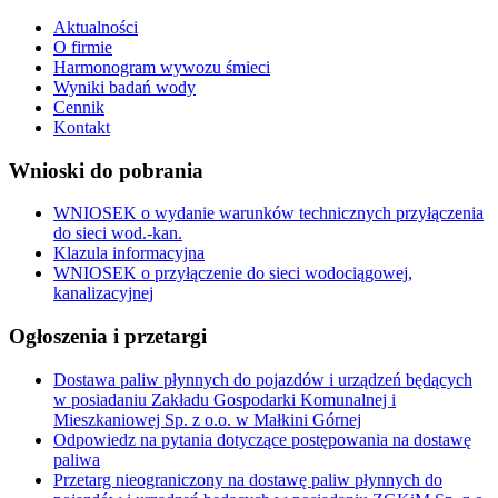
Aktualności
O firmie
Harmonogram wywozu śmieci
Wyniki badań wody
Cennik
Kontakt
Wnioski do pobrania
WNIOSEK o wydanie warunków technicznych przyłączenia
do sieci wod.-kan.
Klazula informacyjna
WNIOSEK o przyłączenie do sieci wodociągowej,
kanalizacyjnej
Ogłoszenia i przetargi
Dostawa paliw płynnych do pojazdów i urządzeń będących
w posiadaniu Zakładu Gospodarki Komunalnej i
Mieszkaniowej Sp. z o.o. w Małkini Górnej
Odpowiedz na pytania dotyczące postępowania na dostawę
paliwa
Przetarg nieograniczony na dostawę paliw płynnych do