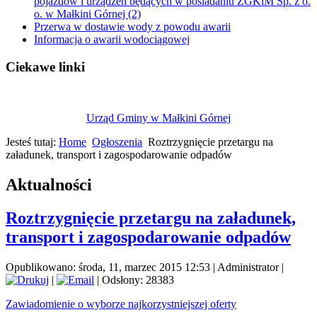
pojazdów i urządzeń będących w posiadaniu ZGKiM Sp. z o.
o. w Małkini Górnej (2)
Przerwa w dostawie wody z powodu awarii
Informacja o awarii wodociągowej
Ciekawe linki
Urząd Gminy w Małkini Górnej
Jesteś tutaj:
Home
Ogłoszenia
Roztrzygnięcie przetargu na
załadunek, transport i zagospodarowanie odpadów
Aktualności
Roztrzygnięcie przetargu na załadunek,
transport i zagospodarowanie odpadów
Opublikowano: środa, 11, marzec 2015 12:53
|
Administrator
|
|
| Odsłony: 28383
Zawiadomienie o wyborze najkorzystniejszej oferty