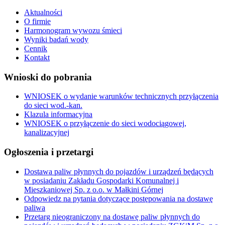
Aktualności
O firmie
Harmonogram wywozu śmieci
Wyniki badań wody
Cennik
Kontakt
Wnioski do pobrania
WNIOSEK o wydanie warunków technicznych przyłączenia
do sieci wod.-kan.
Klazula informacyjna
WNIOSEK o przyłączenie do sieci wodociągowej,
kanalizacyjnej
Ogłoszenia i przetargi
Dostawa paliw płynnych do pojazdów i urządzeń będących
w posiadaniu Zakładu Gospodarki Komunalnej i
Mieszkaniowej Sp. z o.o. w Małkini Górnej
Odpowiedz na pytania dotyczące postępowania na dostawę
paliwa
Przetarg nieograniczony na dostawę paliw płynnych do