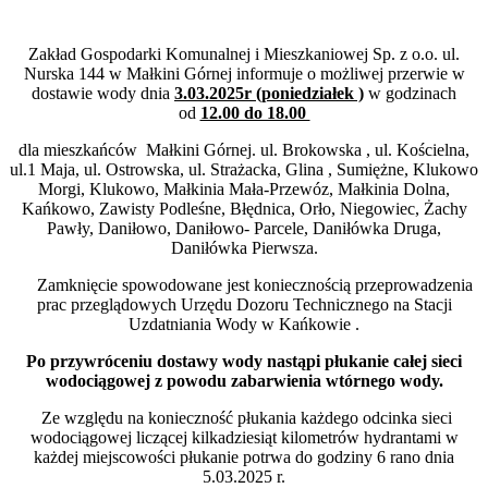
Zakład Gospodarki Komunalnej i Mieszkaniowej Sp. z o.o. ul.
Nurska 144 w Małkini Górnej informuje o możliwej przerwie w
dostawie wody dnia
3.03.2025r (poniedziałek )
w godzinach
od
12.00 do 18.00
dla mieszkańców Małkini Górnej. ul. Brokowska , ul. Kościelna,
ul.1 Maja, ul. Ostrowska, ul. Strażacka, Glina , Sumiężne, Klukowo
Morgi, Klukowo, Małkinia Mała-Przewóz, Małkinia Dolna,
Kańkowo, Zawisty Podleśne, Błędnica, Orło, Niegowiec, Żachy
Pawły, Daniłowo, Daniłowo- Parcele, Daniłówka Druga,
Daniłówka Pierwsza.
Zamknięcie spowodowane jest koniecznością przeprowadzenia
prac przeglądowych Urzędu Dozoru Technicznego na Stacji
Uzdatniania Wody w Kańkowie .
Po przywróceniu dostawy wody nastąpi płukanie całej sieci
wodociągowej z powodu zabarwienia wtórnego wody.
Ze względu na konieczność płukania każdego odcinka sieci
wodociągowej liczącej kilkadziesiąt kilometrów hydrantami w
każdej miejscowości płukanie potrwa do godziny 6 rano dnia
5.03.2025 r.