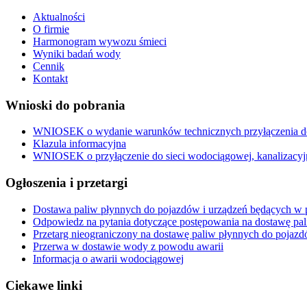
Aktualności
O firmie
Harmonogram wywozu śmieci
Wyniki badań wody
Cennik
Kontakt
Wnioski do pobrania
WNIOSEK o wydanie warunków technicznych przyłączenia do 
Klazula informacyjna
WNIOSEK o przyłączenie do sieci wodociągowej, kanalizacyj
Ogłoszenia i przetargi
Dostawa paliw płynnych do pojazdów i urządzeń będących w p
Odpowiedz na pytania dotyczące postępowania na dostawę pa
Przetarg nieograniczony na dostawę paliw płynnych do pojazd
Przerwa w dostawie wody z powodu awarii
Informacja o awarii wodociągowej
Ciekawe linki