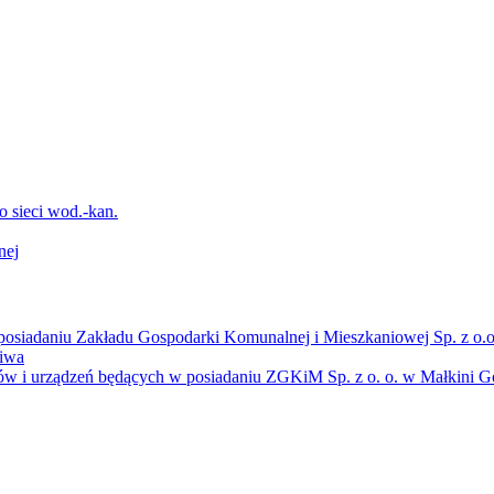
sieci wod.-kan.
nej
osiadaniu Zakładu Gospodarki Komunalnej i Mieszkaniowej Sp. z o.o
liwa
ów i urządzeń będących w posiadaniu ZGKiM Sp. z o. o. w Małkini Gó