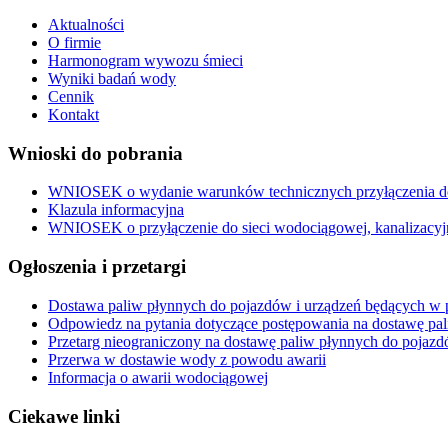
Aktualności
O firmie
Harmonogram wywozu śmieci
Wyniki badań wody
Cennik
Kontakt
Wnioski do pobrania
WNIOSEK o wydanie warunków technicznych przyłączenia do 
Klazula informacyjna
WNIOSEK o przyłączenie do sieci wodociągowej, kanalizacyj
Ogłoszenia i przetargi
Dostawa paliw płynnych do pojazdów i urządzeń będących w p
Odpowiedz na pytania dotyczące postępowania na dostawę pa
Przetarg nieograniczony na dostawę paliw płynnych do pojazd
Przerwa w dostawie wody z powodu awarii
Informacja o awarii wodociągowej
Ciekawe linki