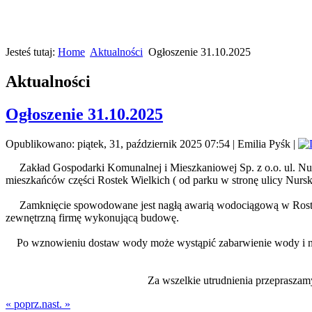
Jesteś tutaj:
Home
Aktualności
Ogłoszenie 31.10.2025
Aktualności
Ogłoszenie 31.10.2025
Opublikowano: piątek, 31, październik 2025 07:54
|
Emilia Pyśk
|
Zakład Gospodarki Komunalnej i Mieszkaniowej Sp. z o.o. ul. Nur
mieszkańców części Rostek Wielkich ( od parku w stronę ulicy Nurs
Zamknięcie spowodowane jest nagłą awarią wodociągową w Rostka
zewnętrzną firmę wykonującą budowę.
Po wznowieniu dostaw wody może wystąpić zabarwienie wody i nast
Za wszelkie utrudnienia przepraszamy
« poprz.
nast. »