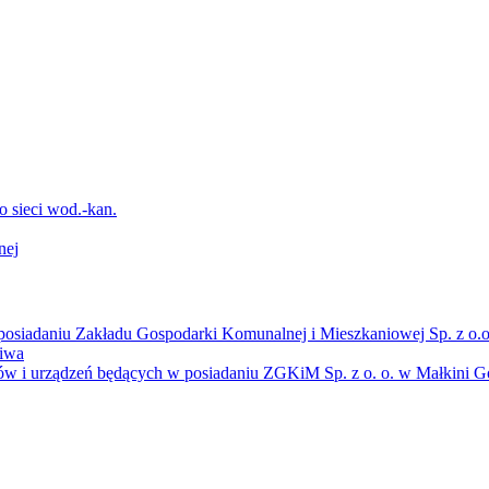
sieci wod.-kan.
nej
osiadaniu Zakładu Gospodarki Komunalnej i Mieszkaniowej Sp. z o.o
liwa
ów i urządzeń będących w posiadaniu ZGKiM Sp. z o. o. w Małkini Gó