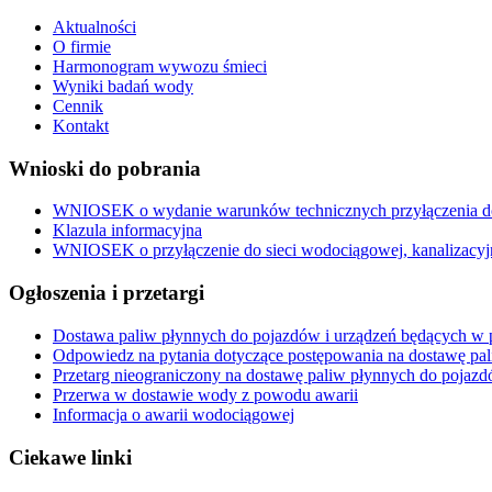
Aktualności
O firmie
Harmonogram wywozu śmieci
Wyniki badań wody
Cennik
Kontakt
Wnioski do pobrania
WNIOSEK o wydanie warunków technicznych przyłączenia do 
Klazula informacyjna
WNIOSEK o przyłączenie do sieci wodociągowej, kanalizacyj
Ogłoszenia i przetargi
Dostawa paliw płynnych do pojazdów i urządzeń będących w p
Odpowiedz na pytania dotyczące postępowania na dostawę pa
Przetarg nieograniczony na dostawę paliw płynnych do pojazd
Przerwa w dostawie wody z powodu awarii
Informacja o awarii wodociągowej
Ciekawe linki