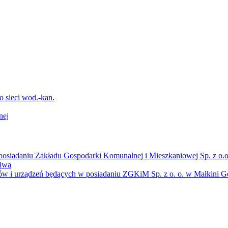
sieci wod.-kan.
nej
osiadaniu Zakładu Gospodarki Komunalnej i Mieszkaniowej Sp. z o.o
liwa
ów i urządzeń będących w posiadaniu ZGKiM Sp. z o. o. w Małkini Gó